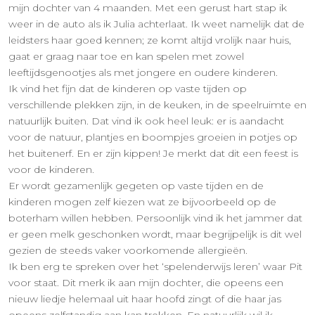
mijn dochter van 4 maanden. Met een gerust hart stap ik
weer in de auto als ik Julia achterlaat. Ik weet namelijk dat de
leidsters haar goed kennen; ze komt altijd vrolijk naar huis,
gaat er graag naar toe en kan spelen met zowel
leeftijdsgenootjes als met jongere en oudere kinderen.
Ik vind het fijn dat de kinderen op vaste tijden op
verschillende plekken zijn, in de keuken, in de speelruimte en
natuurlijk buiten. Dat vind ik ook heel leuk: er is aandacht
voor de natuur, plantjes en boompjes groeien in potjes op
het buitenerf. En er zijn kippen! Je merkt dat dit een feest is
voor de kinderen.
Er wordt gezamenlijk gegeten op vaste tijden en de
kinderen mogen zelf kiezen wat ze bijvoorbeeld op de
boterham willen hebben. Persoonlijk vind ik het jammer dat
er geen melk geschonken wordt, maar begrijpelijk is dit wel
gezien de steeds vaker voorkomende allergieën.
Ik ben erg te spreken over het ‘spelenderwijs leren’ waar Pit
voor staat. Dit merk ik aan mijn dochter, die opeens een
nieuw liedje helemaal uit haar hoofd zingt of die haar jas