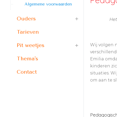
Pedago
Algemene voorwaarden
Ouders
Het
Tarieven
Wij volgen 
Pit weetjes
verschillend
Thema's
Emilia omdat
kinderen zi
Contact
situaties. W
om aan te sl
Pedagogisch