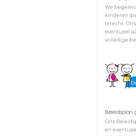
We begeleid
kinderen di
terecht. On
eventueel aa
volledige b
Beleidsplan 
Ons Beleids
en eventueel