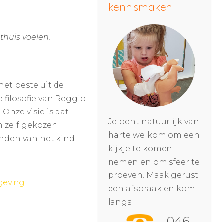
kennismaken
 thuis voelen.
et beste uit de
 filosofie van Reggio
Onze visie is dat
Je bent natuurlijk van
n zelf gekozen
harte welkom om een
inden van het kind
kijkje te komen
nemen en om sfeer te
proeven. Maak gerust
eving!
een afspraak en kom
langs.
046-